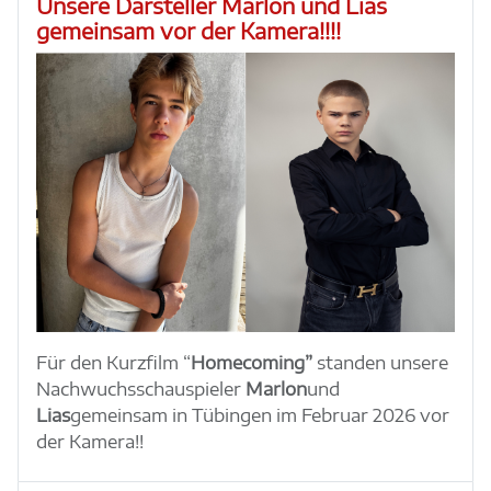
Unsere Darsteller Marlon und Lias
gemeinsam vor der Kamera!!!!
Für den Kurzfilm “
Homecoming”
standen unsere
Nachwuchsschauspieler
Marlon
und
Lias
gemeinsam in Tübingen im Februar 2026 vor
der Kamera!!