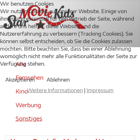
Wir benutzen Cookies
Wir nutzen Cookies auf unserer Website. Einige von
ihnen sind essenziell für den Betrieb der Seite, während
andere uns helfen, diese Website und die
Nutzererfahrung zu verbessern (Tracking Cookies). Sie
können selbst entscheiden, ob Sie die Cookies zulassen
möchten. Bitte beachten Sie, dass bei einer Ablehnung
womöglich nicht mehr alle Funktionalitäten der Seite zur
Alle
Verfügung stehen.
Fernsehen
Akzeptieren
Ablehnen
Weitere Informationen
|
Impressum
Kino
Werbung
Sonstiges