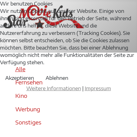
Wir benutzen Cookies
Wir nutzen Cookies auf unserer Website. Einige von
ihnen sind essenziell für den Betrieb der Seite, während
andere uns helfen, diese Website und die
Nutzererfahrung zu verbessern (Tracking Cookies). Sie
können selbst entscheiden, ob Sie die Cookies zulassen
möchten. Bitte beachten Sie, dass bei einer Ablehnung
womöglich nicht mehr alle Funktionalitäten der Seite zur
Verfügung stehen.
Alle
Akzeptieren
Ablehnen
Fernsehen
Weitere Informationen
|
Impressum
Kino
Werbung
Sonstiges