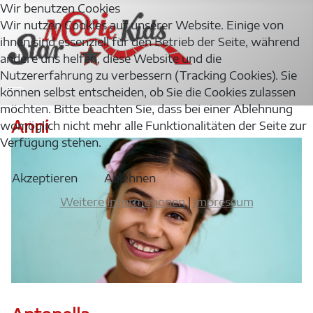
Wir benutzen Cookies
Wir nutzen Cookies auf unserer Website. Einige von
ihnen sind essenziell für den Betrieb der Seite, während
andere uns helfen, diese Website und die
Nutzererfahrung zu verbessern (Tracking Cookies). Sie
können selbst entscheiden, ob Sie die Cookies zulassen
möchten. Bitte beachten Sie, dass bei einer Ablehnung
Anni
womöglich nicht mehr alle Funktionalitäten der Seite zur
Verfügung stehen.
Akzeptieren
Ablehnen
Weitere Informationen
|
Impressum