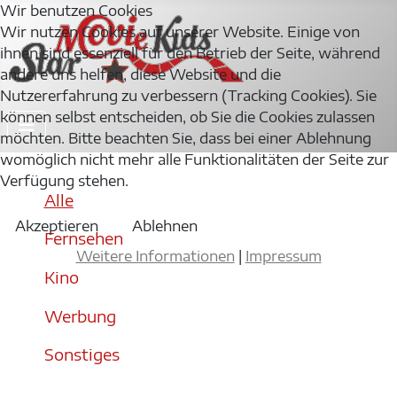
Wir benutzen Cookies
Wir nutzen Cookies auf unserer Website. Einige von
ihnen sind essenziell für den Betrieb der Seite, während
andere uns helfen, diese Website und die
Nutzererfahrung zu verbessern (Tracking Cookies). Sie
können selbst entscheiden, ob Sie die Cookies zulassen
möchten. Bitte beachten Sie, dass bei einer Ablehnung
womöglich nicht mehr alle Funktionalitäten der Seite zur
Verfügung stehen.
Alle
Akzeptieren
Ablehnen
Fernsehen
Weitere Informationen
|
Impressum
Kino
Werbung
Sonstiges