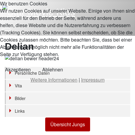
Wir benutzen Cookies
Wir nutzen Cookies auf unserer Website. Einige von ihnen sind
essenziell für den Betrieb der Seite, während andere uns
helfen, diese Website und die Nutzererfahrung zu verbessern
(Tracking Cookies). Sie können selbst entscheiden, ob Sie die
Cookies zulassen möchten. Bitte beachten Sie, dass bei einer
Delian
Ablehnung womöglich nicht mehr alle Funktionalitäten der
Seite zur Verfügung stehen.
Akzeptieren
Ablehnen
Persönliche Daten
Weitere Informationen
|
Impressum
Vita
Bilder
Links
Übersicht Jungs