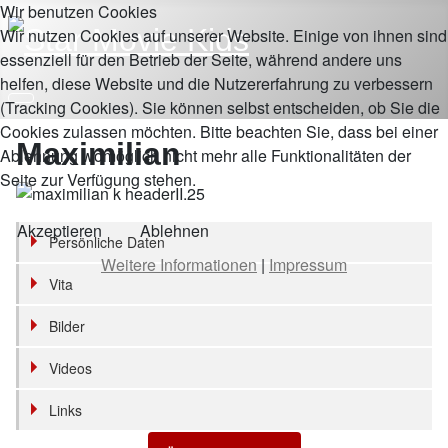
Wir benutzen Cookies
Wir nutzen Cookies auf unserer Website. Einige von ihnen sind
essenziell für den Betrieb der Seite, während andere uns
helfen, diese Website und die Nutzererfahrung zu verbessern
(Tracking Cookies). Sie können selbst entscheiden, ob Sie die
Cookies zulassen möchten. Bitte beachten Sie, dass bei einer
Maximilian
Ablehnung womöglich nicht mehr alle Funktionalitäten der
Seite zur Verfügung stehen.
Akzeptieren
Ablehnen
Persönliche Daten
Weitere Informationen
|
Impressum
Vita
Bilder
Videos
Links